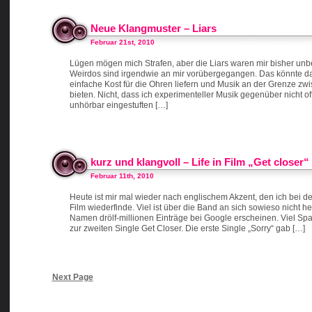
Neue Klangmuster – Liars
Februar 21st, 2010
Lügen mögen mich Strafen, aber die Liars waren mir bisher un
Weirdos sind irgendwie an mir vorübergegangen. Das könnte dar
einfache Kost für die Ohren liefern und Musik an der Grenze z
bieten. Nicht, dass ich experimenteller Musik gegenüber nicht of
unhörbar eingestuften […]
kurz und klangvoll – Life in Film „Get closer“
Februar 11th, 2010
Heute ist mir mal wieder nach englischem Akzent, den ich bei d
Film wiederfinde. Viel ist über die Band an sich sowieso nicht 
Namen drölf-millionen Einträge bei Google erscheinen. Viel Sp
zur zweiten Single Get Closer. Die erste Single „Sorry“ gab […]
Next Page