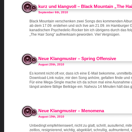
kurz und klangvoll – Black Mountain „The Ha
September 6th, 2010
Black Mountain verschenken zwei Songs des kommenden Album
ab dem 17.09. erstehen und sich live am 21.09. im Hamburger 
kanadischen Psychedelic-Rocker bin ich übrigens durch das f
„The Hair Song“ aufmerksam geworden. Viel Vergnügen.
Neue Klangmuster – Spring Offensive
August 20th, 2010
Es kommt nicht oft vor, dass ich eine E-Mail bekomme, unmittelb
Download-Link nutze, mir den Song anhöre, gefallen finde und so
Für eine Mega-Single mache ich da schon mal eine Ausnahme un
längst andere fällige Beiträge ein. Nahezu 14 Minuten hält das 
Neue Klangmuster – Menomena
August 19th, 2010
Unbedingt empfehlenswert, nicht zu glatt, schrill, ausufernd, mitr
zeitlos, resignierend, wichtig, abgeklärt, schrullig, aufmunternd,