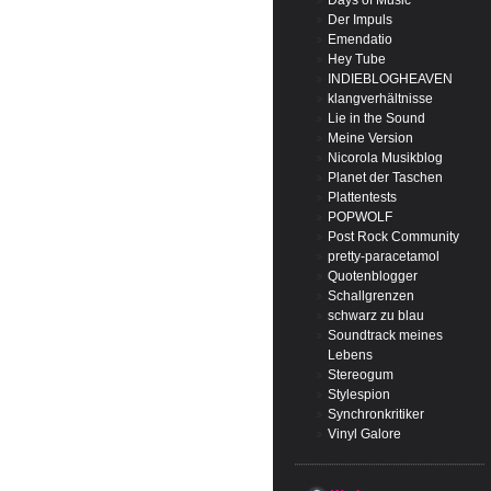
Days of Music
Der Impuls
Emendatio
Hey Tube
INDIEBLOGHEAVEN
klangverhältnisse
Lie in the Sound
Meine Version
Nicorola Musikblog
Planet der Taschen
Plattentests
POPWOLF
Post Rock Community
pretty-paracetamol
Quotenblogger
Schallgrenzen
schwarz zu blau
Soundtrack meines
Lebens
Stereogum
Stylespion
Synchronkritiker
Vinyl Galore