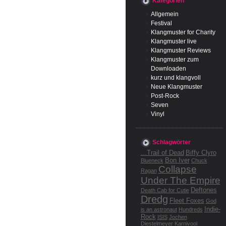
Kategorien
Allgemein
Festival
Klangmuster for Charity
Klangmuster live
Klangmuster Reviews
Klangmuster zum
Downloaden
kurz und klangvoll
Neue Klangmuster
Post-Rock
Seven
Vinyl
Schlagwörter
...Trail of Dead
Biffy Clyro
Bon Iver
Blueneck
Chuck
Collapse
Ragan
Under The Empire
Deftones
Death Cab for Cutie
Dredg
Fleet Foxes
God
Indie-
is an astronaut
Hundreds
Rock
ISIS
Jochen
Diestelmeyer
Karnivool