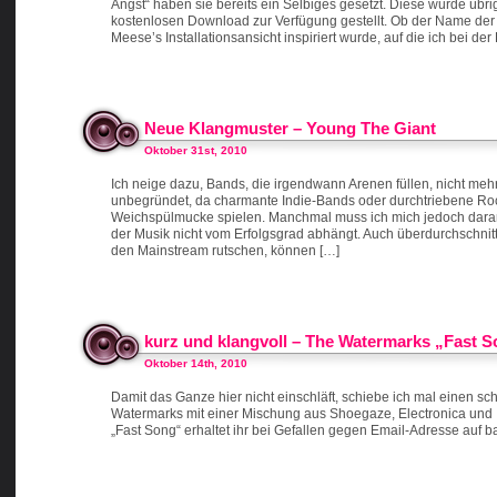
Angst“ haben sie bereits ein Selbiges gesetzt. Diese wurde üb
kostenlosen Download zur Verfügung gestellt. Ob der Name de
Meese’s Installationsansicht inspiriert wurde, auf die ich bei d
Neue Klangmuster – Young The Giant
Oktober 31st, 2010
Ich neige dazu, Bands, die irgendwann Arenen füllen, nicht mehr 
unbegründet, da charmante Indie-Bands oder durchtriebene Rock 
Weichspülmucke spielen. Manchmal muss ich mich jedoch daran 
der Musik nicht vom Erfolgsgrad abhängt. Auch überdurchschnittl
den Mainstream rutschen, können […]
kurz und klangvoll – The Watermarks „Fast 
Oktober 14th, 2010
Damit das Ganze hier nicht einschläft, schiebe ich mal einen s
Watermarks mit einer Mischung aus Shoegaze, Electronica und 
„Fast Song“ erhaltet ihr bei Gefallen gegen Email-Adresse auf 