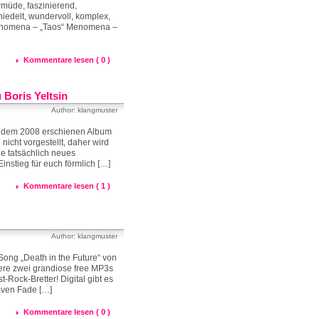
rmüde, faszinierend,
niedelt, wundervoll, komplex,
. Menomena – „Taos“ Menomena –
Kommentare lesen ( 0 )
Boris Yeltsin
Author: klangmuster
it dem 2008 erschienen Album
nicht vorgestellt, daher wird
ie tatsächlich neues
instieg für euch förmlich […]
Kommentare lesen ( 1 )
Author: klangmuster
Song „Death in the Future“ von
tere zwei grandiose free MP3s
-Rock-Bretter! Digital gibt es
aven Fade […]
Kommentare lesen ( 0 )