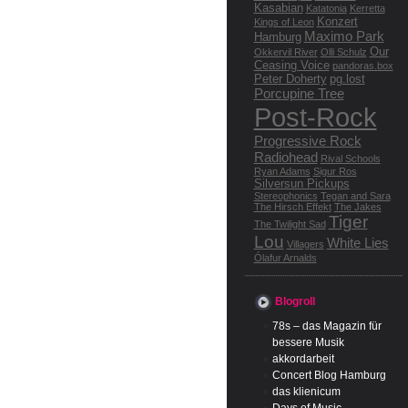
Kasabian
Katatonia
Kerretta
Konzert
Kings of Leon
Maximo Park
Hamburg
Our
Okkervil River
Olli Schulz
Ceasing Voice
pandoras.box
Peter Doherty
pg.lost
Porcupine Tree
Post-Rock
Progressive Rock
Radiohead
Rival Schools
Ryan Adams
Sigur Ros
Silversun Pickups
Stereophonics
Tegan and Sara
The Hirsch Effekt
The Jakes
Tiger
The Twilight Sad
Lou
White Lies
Villagers
Ólafur Arnalds
Blogroll
78s – das Magazin für
bessere Musik
akkordarbeit
Concert Blog Hamburg
das klienicum