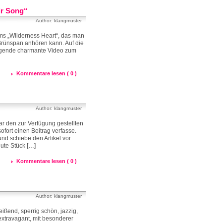
ir Song“
Author: klangmuster
s „Wilderness Heart“, das man
Grünspan anhören kann. Auf die
olgende charmante Video zum
Kommentare lesen ( 0 )
Author: klangmuster
ar den zur Verfügung gestellten
fort einen Beitrag verfasse.
d schiebe den Artikel vor
gute Stück […]
Kommentare lesen ( 0 )
Author: klangmuster
eißend, sperrig schön, jazzig,
 extravagant, mit besonderer