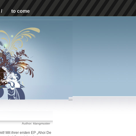
/
to come
Author: klangmuster
! Mit ihrer ersten EP „Ahoi De