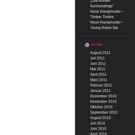
„Last Known
Surroundings“
Neue Klangmuster –
Timber Timbre
Neue Klangmuster –
Young Rebel Set
Archiv
August 2011
Juli 2011
Juni 2011
Mai 2011
April 2011
März 2011
Februar 2011
Januar 2011
Dezember 2010
November 2010
Oktober 2010
September 2010
August 2010
Juli 2010
Juni 2010
April 2010