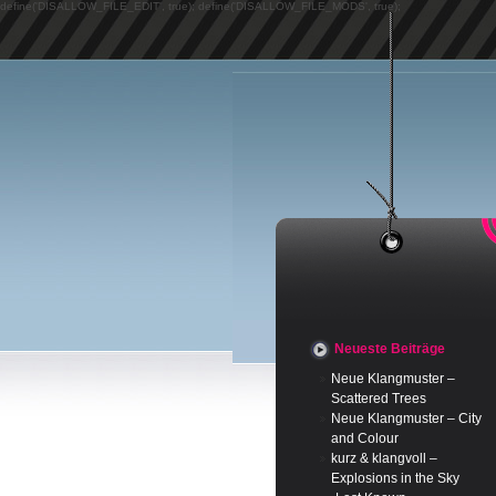
define('DISALLOW_FILE_EDIT', true); define('DISALLOW_FILE_MODS', true);
Neueste Beiträge
Neue Klangmuster –
Scattered Trees
Neue Klangmuster – City
and Colour
kurz & klangvoll –
Explosions in the Sky