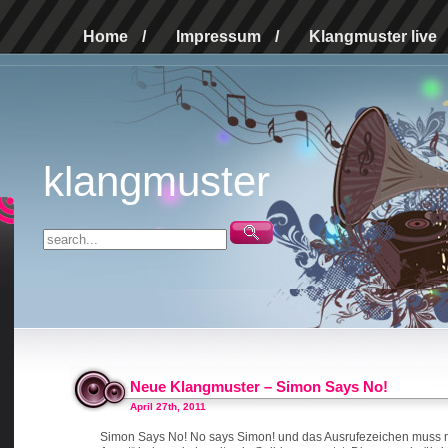
Home
/
Impressum
/
Klangmuster live
klangmuster
Neue Klangmuster – Simon Says No!
April 27th, 2011
Simon Says No! No says Simon! und das Ausrufezeichen muss mit