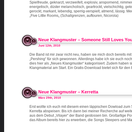
Spielfreude, geknarzt, verzweifelt, explosiv, anspornend, nimme
energetisch, düster melancholisch, geartrockt, vielschichtig, gek
gerockt, markant, lebendig, sperrig-verspielt, atmend, lässig
„Five Little Rooms„ (Schallgrenzen, auftouren, Nicorola)
Neue Klangmuster – Someone Still Loves You 
Juni 12th, 2010
Die Band ist mir zwar nicht neu, haben sie mich doch bereits m
„Pershing“ für sich gewonnen. Allerdings habe ich sie euch noch 
dies hier als „Neues Klangmuster“ kategorisiert. Zudem haben s
Klangmaterial am Start. Ein Gratis-Download bietet sich für den E
Neue Klangmuster – Kerretta
März 29th, 2010
Erst wollte ich euch mit diesem einen läppischen Dowload zum 
Kerretta abspeisen. Bis ich dann bei meiner Recherche auf wei
aus dem Debut „Vilayer“ der Band gestossen bin. Großartige Post
das Album bereits hier zu erwerben, die Songs Sleepers und M