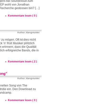
rigens bei Soundcloud zum
r EP wohl von Jonathan
er Recherche gestossen bin? […]
Kommentare lesen ( 0 )
Author: klangmuster
zu mögen. Oft ist dies nicht
’n‘ Roll Musiker plötzlich
erinnern, dass die Qualität
ich erfolgreiche Bands, die in
Kommentare lesen ( 2 )
Song“
Author: klangmuster
chnellen Song von The
Indie ein. Den Download zu
bandcamp.
Kommentare lesen ( 0 )