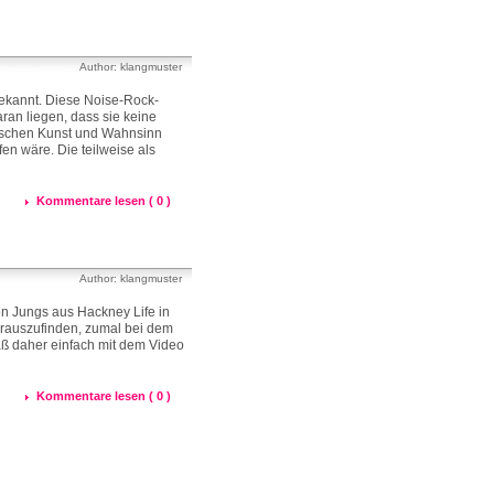
Author: klangmuster
bekannt. Diese Noise-Rock-
an liegen, dass sie keine
wischen Kunst und Wahnsinn
fen wäre. Die teilweise als
Kommentare lesen ( 0 )
Author: klangmuster
en Jungs aus Hackney Life in
herauszufinden, zumal bei dem
aß daher einfach mit dem Video
Kommentare lesen ( 0 )