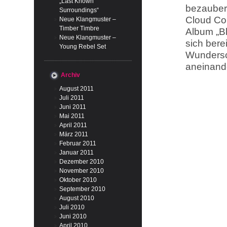
„Last Known
bezaubern
Surroundings“
Cloud Con
Neue Klangmuster –
Timber Timbre
Album „Bl
Neue Klangmuster –
sich bere
Young Rebel Set
Wundersc
aneinande
Archiv
August 2011
Juli 2011
Juni 2011
Mai 2011
April 2011
März 2011
Februar 2011
Januar 2011
Dezember 2010
November 2010
Oktober 2010
September 2010
August 2010
Juli 2010
Juni 2010
April 2010