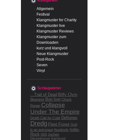
Kategorien
Allgemein
Festival
Klangmuster for Charity
Klangmuster live
Klangmuster Reviews
Klangmuster zum
Downloaden
kurz und klangvoll
Neue Klangmuster
Post-Rock
Seven
Vinyl
Schlagwörter
...Trail of Dead
Biffy Clyro
Bon Iver
Blueneck
Chuck
Collapse
Ragan
Under The Empire
Deftones
Death Cab for Cutie
Dredg
Fleet Foxes
God
Indie-
is an astronaut
Hundreds
Rock
ISIS
Jochen
Diestelmeyer
Karnivool