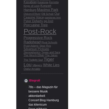
Kasabian
Katatonia
Kerretta
Konzert
Kings of Leon
Maximo Park
Hamburg
Our
Okkervil River
Olli Schulz
Ceasing Voice
pandoras.box
Peter Doherty
pg.lost
Porcupine Tree
Post-Rock
Progressive Rock
Radiohead
Rival Schools
Ryan Adams
Sigur Ros
Silversun Pickups
Stereophonics
Tegan and Sara
The Hirsch Effekt
The Jakes
Tiger
The Twilight Sad
Lou
White Lies
Villagers
Ólafur Arnalds
Blogroll
78s – das Magazin für
bessere Musik
akkordarbeit
Concert Blog Hamburg
das klienicum