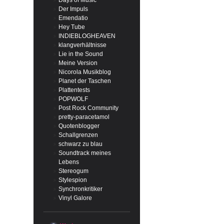
Days of Music
Der Impuls
Emendatio
Hey Tube
INDIEBLOGHEAVEN
klangverhältnisse
Lie in the Sound
Meine Version
Nicorola Musikblog
Planet der Taschen
Plattentests
POPWOLF
Post Rock Community
pretty-paracetamol
Quotenblogger
Schallgrenzen
schwarz zu blau
Soundtrack meines
Lebens
Stereogum
Stylespion
Synchronkritiker
Vinyl Galore