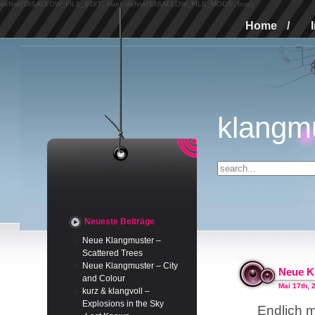
define('DISALLOW_FILE_EDIT', true); define('DISALLOW_FILE_MODS', true);
Home
/
klangm
Neueste Beiträge
Neue Klangmuster –
Scattered Trees
Neue Klangmuster – City
Neue K
and Colour
Mai 17th, 
kurz & klangvoll –
Explosions in the Sky
Endlich m