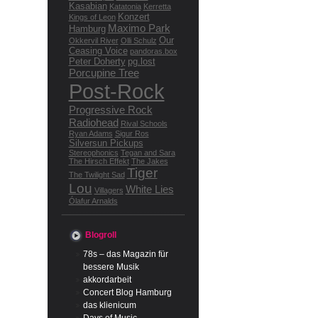
Kasabian
Katatonia
Kerretta
Konzert
Kings of Leon
Maximo Park
Hamburg
Our
Okkervil River
Olli Schulz
Ceasing Voice
pandoras.box
Peter Doherty
pg.lost
Porcupine Tree
Post-Rock
Progressive Rock
Radiohead
Rival Schools
Ryan Adams
Sigur Ros
Silversun Pickups
Stereophonics
Tegan and Sara
The Hirsch Effekt
The Jakes
Tiger
The Twilight Sad
Lou
White Lies
Villagers
Ólafur Arnalds
Blogroll
78s – das Magazin für
bessere Musik
akkordarbeit
Concert Blog Hamburg
das klienicum