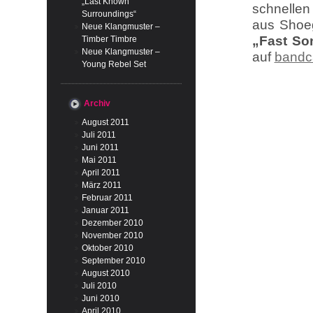
„Last Known
schnelle
Surroundings“
aus Shoeg
Neue Klangmuster –
„Fast So
Timber Timbre
Neue Klangmuster –
auf
band
Young Rebel Set
Archiv
August 2011
Juli 2011
Juni 2011
Mai 2011
April 2011
März 2011
Februar 2011
Januar 2011
Dezember 2010
November 2010
Oktober 2010
September 2010
August 2010
Juli 2010
Juni 2010
April 2010