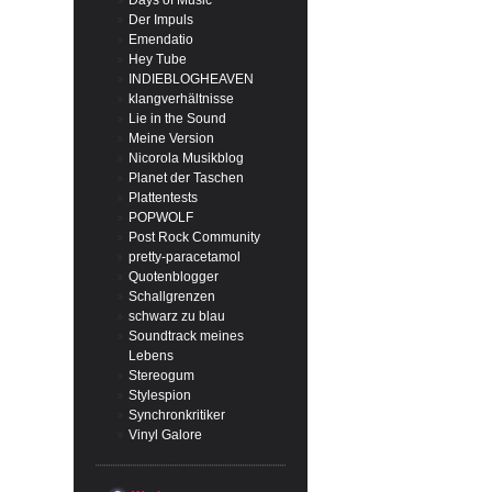
Days of Music
Der Impuls
Emendatio
Hey Tube
INDIEBLOGHEAVEN
klangverhältnisse
Lie in the Sound
Meine Version
Nicorola Musikblog
Planet der Taschen
Plattentests
POPWOLF
Post Rock Community
pretty-paracetamol
Quotenblogger
Schallgrenzen
schwarz zu blau
Soundtrack meines
Lebens
Stereogum
Stylespion
Synchronkritiker
Vinyl Galore