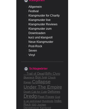
Kategorien
Allgemein
Festival
Klangmuster for Charity
Klangmuster live
Klangmuster Reviews
Klangmuster zum
Downloaden
kurz und klangvoll
Neue Klangmuster
Post-Rock
Seven
Vinyl
Schlagwörter
...Trail of Dead
Biffy Clyro
Bon Iver
Blueneck
Chuck
Collapse
Ragan
Under The Empire
Deftones
Death Cab for Cutie
Dredg
Fleet Foxes
God
Indie-
is an astronaut
Hundreds
Rock
ISIS
Jochen
Diestelmeyer
Karnivool