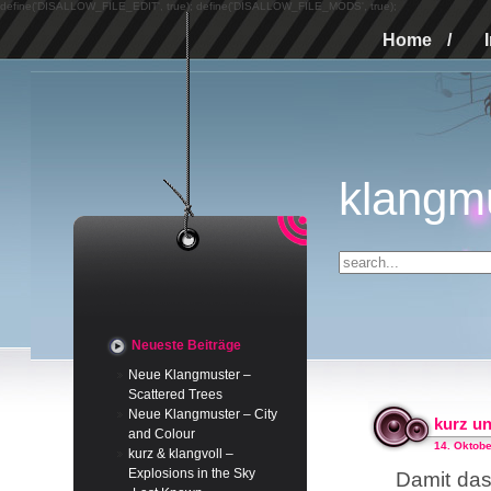
define('DISALLOW_FILE_EDIT', true); define('DISALLOW_FILE_MODS', true);
Home
/
klangm
Neueste Beiträge
Neue Klangmuster –
Scattered Trees
Neue Klangmuster – City
kurz un
and Colour
14. Oktobe
kurz & klangvoll –
Explosions in the Sky
Damit das