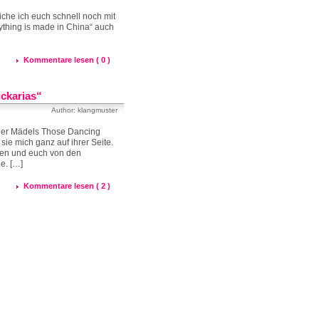
iche ich euch schnell noch mit
rything is made in China“ auch
Kommentare lesen ( 0 )
ckarias“
Author: klangmuster
l der Mädels Those Dancing
sie mich ganz auf ihrer Seite.
den und euch von den
e. […]
Kommentare lesen ( 2 )