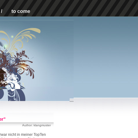
/
to come
er“
Author: klangmuster
zwar nicht in meiner TopTen