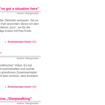
ve got a situation here“
Author: klangmuster
e Titelzeile verhauen. Sei es
Fall verzichten. Bevor ich den
derem „kurz“, sei für die
ige Ecken mit Pop-Punk-
Kommentare lesen ( 0 )
e“
Author: klangmuster
uckfrisches“ Video. Es hat
cht uminnehalten und suchte
ein grandioses Zusammenspiel
ch kein schöner, aber trotzdem
Kommentare lesen ( 0 )
hina „Sleepwalking“
Author: klangmuster