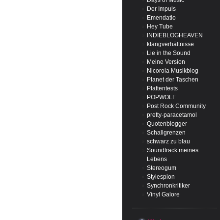
Days of Music
Der Impuls
Emendatio
Hey Tube
INDIEBLOGHEAVEN
klangverhältnisse
Lie in the Sound
Meine Version
Nicorola Musikblog
Planet der Taschen
Plattentests
POPWOLF
Post Rock Community
pretty-paracetamol
Quotenblogger
Schallgrenzen
schwarz zu blau
Soundtrack meines
Lebens
Stereogum
Stylespion
Synchronkritiker
Vinyl Galore