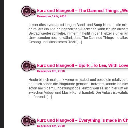
kurz und klangvoll – The Damned Things „We’
Dezember 12th, 2010
Immer diese verdammt langen Band- und Song-Namen, die mir di
drum, auf ein Anführungszeichen-Häckchen kann ich ihn diesem 
Beitrag wieder schließe, immerhin heißt in der Titelzeile unter an
Unwissenden noch erwähnt, dass The Damned Things metallast
Gesang und klassischen Rock […]
kurz und klangvoll – Björk „To Lee, With Lov
Dezember 9th, 2010
Heute bin ich mal ganz vorne mit dabei und poste ein relativ „dr
natürlich schon die Blogrunde gemacht, trotzdem konnte ich ni
sofort nach dem Einbettungscode; einzig weil es sich hier um 
zwischen Video- und Musik-Kunst handelt. Der Anlass ist wahrli
berührend. […]
kurz und klangvoll – Everything is made in C
Dezember 8th, 2010