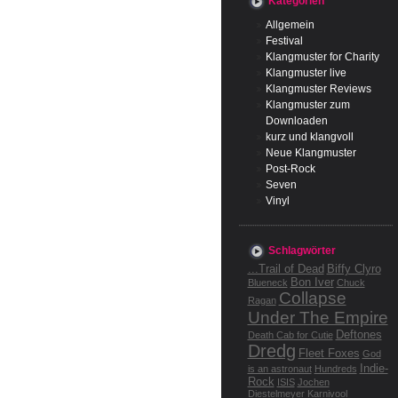
Kategorien
Allgemein
Festival
Klangmuster for Charity
Klangmuster live
Klangmuster Reviews
Klangmuster zum
Downloaden
kurz und klangvoll
Neue Klangmuster
Post-Rock
Seven
Vinyl
Schlagwörter
...Trail of Dead
Biffy Clyro
Bon Iver
Blueneck
Chuck
Collapse
Ragan
Under The Empire
Deftones
Death Cab for Cutie
Dredg
Fleet Foxes
God
Indie-
is an astronaut
Hundreds
Rock
ISIS
Jochen
Diestelmeyer
Karnivool