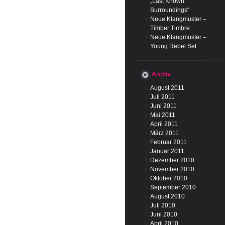
„Last Known
Surroundings“
Neue Klangmuster –
Timber Timbre
Neue Klangmuster –
Young Rebel Set
Archiv
August 2011
Juli 2011
Juni 2011
Mai 2011
April 2011
März 2011
Februar 2011
Januar 2011
Dezember 2010
November 2010
Oktober 2010
September 2010
August 2010
Juli 2010
Juni 2010
April 2010