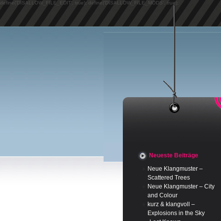
define('DISALLOW_FILE_EDIT', true); define('DISALLOW_FILE_MODS', true);
Neueste Beiträge
Neue Klangmuster –
Scattered Trees
Neue Klangmuster – City
and Colour
kurz & klangvoll –
Explosions in the Sky