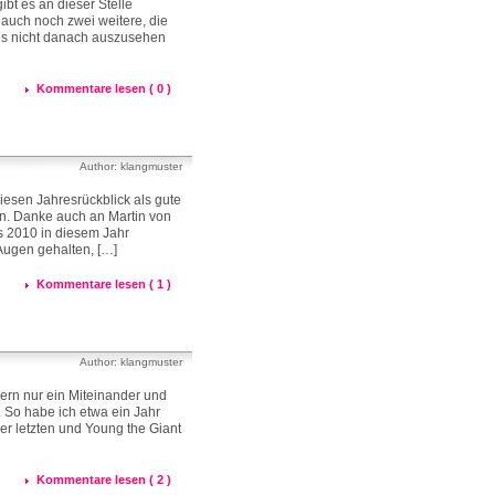
t es an dieser Stelle
uch noch zwei weitere, die
 es nicht danach auszusehen
Kommentare lesen ( 0 )
Author: klangmuster
iesen Jahresrückblick als gute
n. Danke auch an Martin von
gs 2010 in diesem Jahr
 Augen gehalten, […]
Kommentare lesen ( 1 )
Author: klangmuster
ndern nur ein Miteinander und
. So habe ich etwa ein Jahr
er letzten und Young the Giant
Kommentare lesen ( 2 )