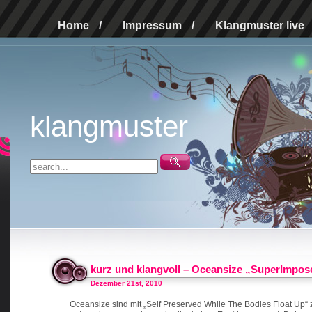
Home
/
Impressum
/
Klangmuster live
klangmuster
kurz und klangvoll – Oceansize „SuperImpos
Dezember 21st, 2010
Oceansize sind mit „Self Preserved While The Bodies Float Up“ 