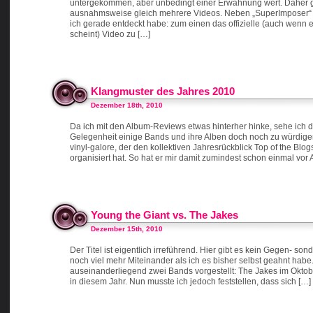
untergekommen, aber unbedingt einer Erwähnung wert. Daher gib
ausnahmsweise gleich mehrere Videos. Neben „SuperImposer“ a
ich gerade entdeckt habe: zum einen das offizielle (auch wenn
scheint) Video zu […]
Klangmuster des Jahres 2010
Dezember 18th, 2010
Da ich mit den Album-Reviews etwas hinterher hinke, sehe ich d
Gelegenheit einige Bands und ihre Alben doch noch zu würdige
vinyl-galore, der den kollektiven Jahresrückblick Top of the Blo
organisiert hat. So hat er mir damit zumindest schon einmal vor
Young the Giant vs. The Jakes
Dezember 15th, 2010
Der Titel ist eigentlich irreführend. Hier gibt es kein Gegen- so
noch viel mehr Miteinander als ich es bisher selbst geahnt habe
auseinanderliegend zwei Bands vorgestellt: The Jakes im Oktob
in diesem Jahr. Nun musste ich jedoch feststellen, dass sich […]