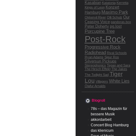
Kasabian
Katatonia
Kerretta
Konzert
Kings of Leon
Maximo Park
Hamburg
Our
Okkervil River
Olli Schulz
Ceasing Voice
pandoras.box
Peter Doherty
pg.lost
Porcupine Tree
Post-Rock
Progressive Rock
Radiohead
Rival Schools
Ryan Adams
Sigur Ros
Silversun Pickups
Stereophonics
Tegan and Sara
The Hirsch Effekt
The Jakes
Tiger
The Twilight Sad
Lou
White Lies
Villagers
Ólafur Arnalds
Blogroll
78s – das Magazin für
bessere Musik
akkordarbeit
Concert Blog Hamburg
das klienicum