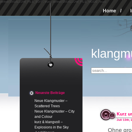
define('DISALLOW_FILE_EDIT', true); define('DISALLOW_FILE_MODS', true);
Home
/
klangm
Neueste Beiträge
Neue Klangmuster –
Scattered Trees
Neue Klangmuster – City
Kurz un
and Colour
Juli 13th,
kurz & klangvoll –
Explosions in the Sky
Ohne groß