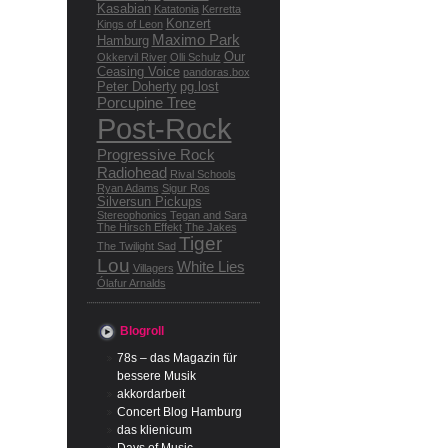
Kasabian
Katatonia
Kerretta
Konzert
Kings of Leon
Maximo Park
Hamburg
Our
Okkervil River
Olli Schulz
Ceasing Voice
pandoras.box
Peter Doherty
pg.lost
Porcupine Tree
Post-Rock
Progressive Rock
Radiohead
Rival Schools
Ryan Adams
Sigur Ros
Silversun Pickups
Stereophonics
Tegan and Sara
The Hirsch Effekt
The Jakes
Tiger
The Twilight Sad
Lou
White Lies
Villagers
Ólafur Arnalds
Blogroll
78s – das Magazin für
bessere Musik
akkordarbeit
Concert Blog Hamburg
das klienicum