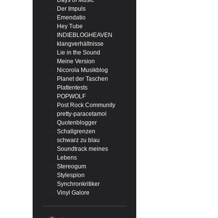
Days of Music
Der Impuls
Emendatio
Hey Tube
INDIEBLOGHEAVEN
klangverhältnisse
Lie in the Sound
Meine Version
Nicorola Musikblog
Planet der Taschen
Plattentests
POPWOLF
Post Rock Community
pretty-paracetamol
Quotenblogger
Schallgrenzen
schwarz zu blau
Soundtrack meines
Lebens
Stereogum
Stylespion
Synchronkritiker
Vinyl Galore