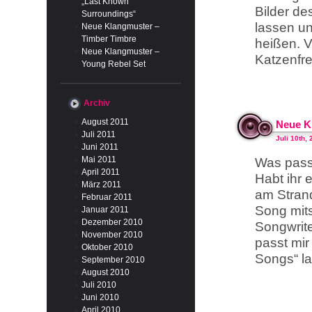
„Last Known
Bilder de
Surroundings“
lassen u
Neue Klangmuster –
Timber Timbre
heißen. V
Neue Klangmuster –
Katzenfr
Young Rebel Set
Archiv
August 2011
Neue Kl
Juli 2011
Juli 10th,
Juni 2011
Mai 2011
Was passt
April 2011
Habt ihr 
März 2011
am Strand
Februar 2011
Song mit
Januar 2011
Dezember 2010
Songwrite
November 2010
passt mir
Oktober 2010
Songs“ la
September 2010
August 2010
Juli 2010
Juni 2010
April 2010