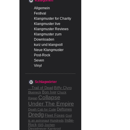
Kategorien
Allgemein
Festival
Klangmuster for Charity
Klangmuster live
Klangmuster Reviews
Klangmuster zum
Downloaden
kurz und klangvoll
Neue Klangmuster
Post-Rock
Seven
Vinyl
Schlagwörter
...Trail of Dead
Biffy Clyro
Bon Iver
Blueneck
Chuck
Collapse
Ragan
Under The Empire
Deftones
Death Cab for Cutie
Dredg
Fleet Foxes
God
Indie-
is an astronaut
Hundreds
Rock
ISIS
Jochen
Diestelmeyer
Karnivool