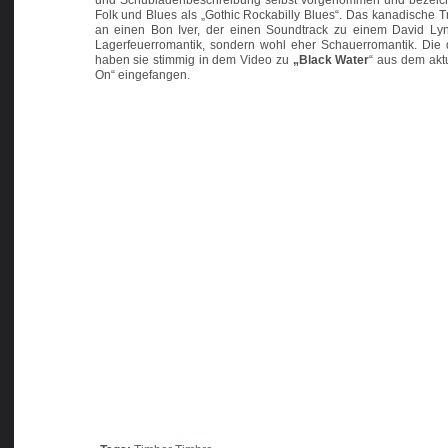
und Schubladenbeschreibung selbst vorgenommen und bezeichn
Folk und Blues als „Gothic Rockabilly Blues“. Das kanadische Tr
an einen Bon Iver, der einen Soundtrack zu einem David Lync
Lagerfeuerromantik, sondern wohl eher Schauerromantik. Die
haben sie stimmig in dem Video zu
„Black Water
“ aus dem akt
On“ eingefangen.