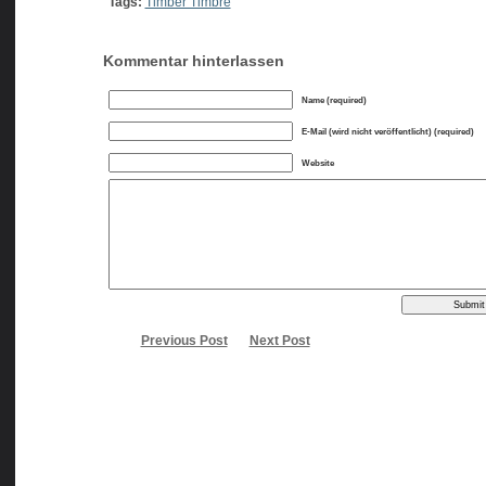
Tags:
Timber Timbre
Kommentar hinterlassen
Name (required)
E-Mail (wird nicht veröffentlicht) (required)
Website
Previous Post
Next Post