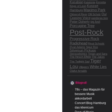
Kasabian
Katatonia
Kerretta
Konzert
Kings of Leon
Maximo Park
Hamburg
Our
Okkervil River
Olli Schulz
Ceasing Voice
pandoras.box
Peter Doherty
pg.lost
Porcupine Tree
Post-Rock
Progressive Rock
Radiohead
Rival Schools
Ryan Adams
Sigur Ros
Silversun Pickups
Stereophonics
Tegan and Sara
The Hirsch Effekt
The Jakes
Tiger
The Twilight Sad
Lou
White Lies
Villagers
Ólafur Arnalds
Blogroll
78s – das Magazin für
bessere Musik
akkordarbeit
Concert Blog Hamburg
das klienicum