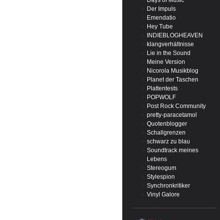
Days of Music
Der Impuls
Emendatio
Hey Tube
INDIEBLOGHEAVEN
klangverhältnisse
Lie in the Sound
Meine Version
Nicorola Musikblog
Planet der Taschen
Plattentests
POPWOLF
Post Rock Community
pretty-paracetamol
Quotenblogger
Schallgrenzen
schwarz zu blau
Soundtrack meines
Lebens
Stereogum
Stylespion
Synchronkritiker
Vinyl Galore