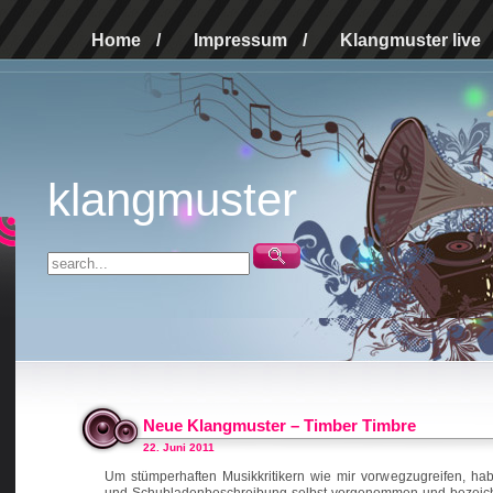
Home
/
Impressum
/
Klangmuster live
klangmuster
Neue Klangmuster – Timber Timbre
22. Juni 2011
Um stümperhaften Musikkritikern wie mir vorwegzugreifen, h