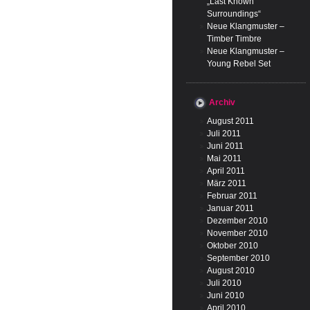
„Last Known
Surroundings“
Neue Klangmuster –
Timber Timbre
Neue Klangmuster –
Young Rebel Set
Archiv
August 2011
Juli 2011
Juni 2011
Mai 2011
April 2011
März 2011
Februar 2011
Januar 2011
Dezember 2010
November 2010
Oktober 2010
September 2010
August 2010
Juli 2010
Juni 2010
April 2010