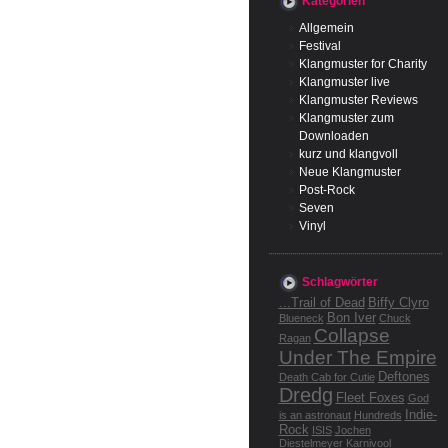
Kategorien
Allgemein
Festival
Klangmuster for Charity
Klangmuster live
Klangmuster Reviews
Klangmuster zum
Downloaden
kurz und klangvoll
Neue Klangmuster
Post-Rock
Seven
Vinyl
Schlagwörter
...Trail of Dead
Biffy Clyro
Bon Iver
Blueneck
Chuck
Collapse
Ragan
Under The Empire
Deftones
Death Cab for Cutie
Dredg
Fleet Foxes
God
Indie-
is an astronaut
Hundreds
Rock
ISIS
Jochen
Diestelmeyer
Karnivool