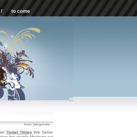
/
to come
Autor: klangmuster
aben
Timber Timbre
ihre Genre-