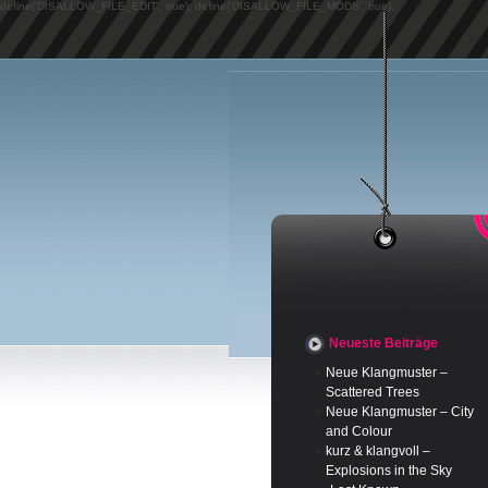
define('DISALLOW_FILE_EDIT', true); define('DISALLOW_FILE_MODS', true);
Neueste Beiträge
Neue Klangmuster –
Scattered Trees
Neue Klangmuster – City
and Colour
kurz & klangvoll –
Explosions in the Sky