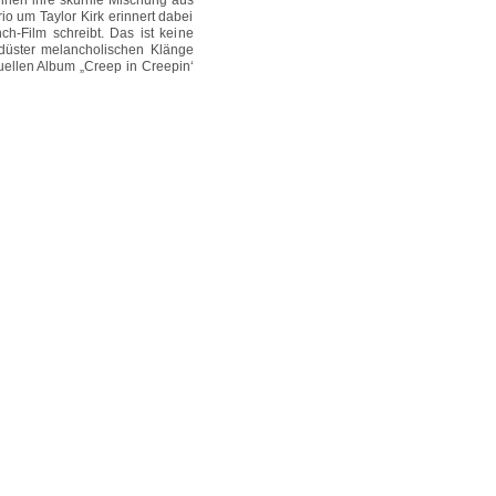
en ihre skurrile Mischung aus
io um Taylor Kirk erinnert dabei
h-Film schreibt. Das ist keine
 düster melancholischen Klänge
uellen Album „Creep in Creepin‘