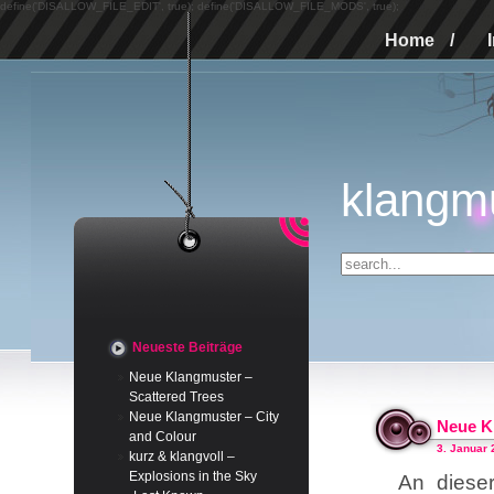
define('DISALLOW_FILE_EDIT', true); define('DISALLOW_FILE_MODS', true);
Home
/
klangm
Neueste Beiträge
Neue Klangmuster –
Scattered Trees
Neue Klangmuster – City
Neue K
and Colour
3. Januar 
kurz & klangvoll –
Explosions in the Sky
An diese