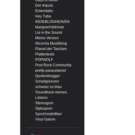
Days of Music
Der Impuls
Emendatio
Hey Tube
INDIEBLOGHEAVEN
klangverhältnisse
Lie in the Sound
Meine Version
Nicorola Musikblog
Planet der Taschen
Plattentests
POPWOLF
Post Rock Community
pretty-paracetamol
Quotenblogger
Schallgrenzen
schwarz zu blau
Soundtrack meines
Lebens
Stereogum
Stylespion
Synchronkritiker
Vinyl Galore