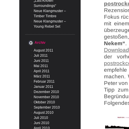
„Last Known
postrock
Surroundings“
Rezensio
Neue Klangmuster –
Fokus rüc
Timber Timbre
Neue Klangmuster –
mit eine
Young Rebel Set
überzeug
gestoßen
Nekem“
.
Archiv
Download
August 2011
Juli 2011
der vor
Juni 2011
postrock
Mai 2011
empfehle
April 2011
machen. W
März 2011
Februar 2011
Peter vo
Januar 2011
Tipp zum
Dezember 2010
Begründu
November 2010
Folgende
Oktober 2010
September 2010
August 2010
Juli 2010
Juni 2010
April 2010