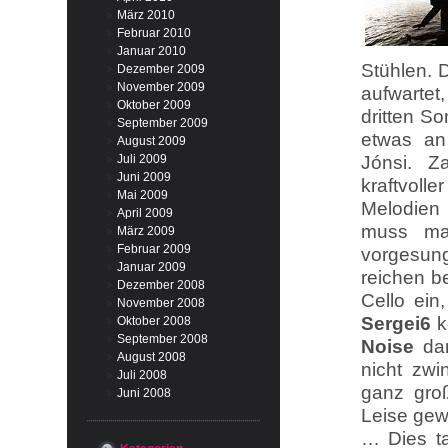
März 2010
Februar 2010
Januar 2010
Stühlen. 
Dezember 2009
November 2009
aufwartet
Oktober 2009
dritten S
September 2009
etwas an
August 2009
Juli 2009
Jónsi. Z
Juni 2009
kraftvoll
Mai 2009
Melodien
April 2009
muss ma
März 2009
Februar 2009
vorgesung
Januar 2009
reichen be
Dezember 2008
Cello ein
November 2008
Sergei6
k
Oktober 2008
September 2008
Noise
dan
August 2008
nicht zw
Juli 2008
ganz groß
Juni 2008
Leise gew
… Dies t