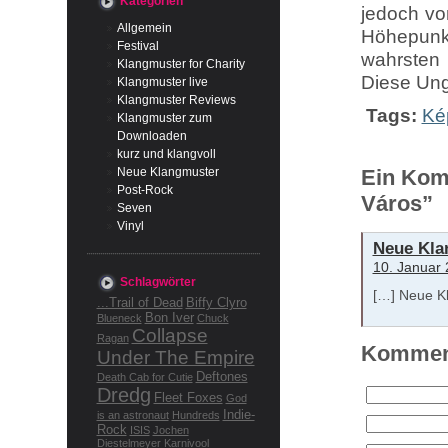
Kategorien
jedoch vo
Allgemein
Höhepun
Festival
wahrsten
Klangmuster for Charity
Diese Ung
Klangmuster live
Klangmuster Reviews
Tags:
Ké
Klangmuster zum
Downloaden
kurz und klangvoll
Neue Klangmuster
Ein Kom
Post-Rock
Város”
Seven
Vinyl
Neue Kla
10. Januar
Schlagwörter
[…] Neue Kl
...Trail of Dead
Biffy Clyro
Bon Iver
Blueneck
Chuck
Collapse
Ragan
Komment
Under The Empire
Deftones
Death Cab for Cutie
Dredg
Fleet Foxes
God
Indie-
is an astronaut
Hundreds
Rock
ISIS
Jochen
Diestelmeyer
Karnivool