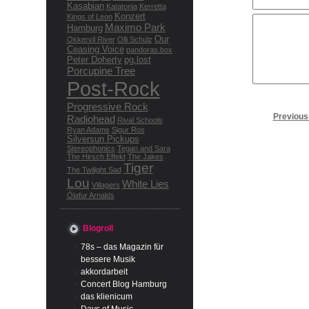
Kasabian
Katatonia
Kerretta
Konzert
Kings of Leon
Maximo Park
Hamburg
Our
Okkervil River
Olli Schulz
Ceasing Voice
pandoras.box
Peter Doherty
pg.lost
Porcupine Tree
Post-Rock
Progressive Rock
Previous
Radiohead
Rival Schools
Ryan Adams
Sigur Ros
Silversun Pickups
Stereophonics
Tegan and Sara
The Hirsch Effekt
The Jakes
Tiger
The Twilight Sad
Lou
White Lies
Villagers
Ólafur Arnalds
Blogroll
78s – das Magazin für
bessere Musik
akkordarbeit
Concert Blog Hamburg
das klienicum