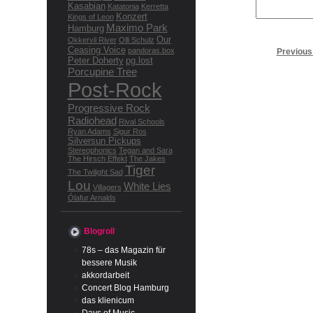
Kasabian
Katatonia
Kerretta
Konzert
Kings of Leon
Maximo Park
Hamburg
Our
Okkervil River
Olli Schulz
Ceasing Voice
pandoras.box
Previous
Peter Doherty
pg.lost
Porcupine Tree
Post-Rock
Progressive Rock
Radiohead
Rival Schools
Ryan Adams
Sigur Ros
Silversun Pickups
Stereophonics
Tegan and Sara
The Hirsch Effekt
The Jakes
Tiger
The Twilight Sad
Lou
White Lies
Villagers
Ólafur Arnalds
Blogroll
78s – das Magazin für
bessere Musik
akkordarbeit
Concert Blog Hamburg
das klienicum