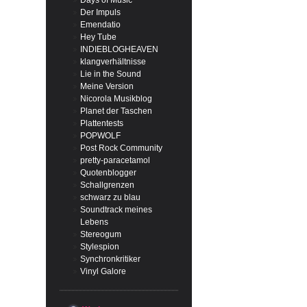
Days of Music
Der Impuls
Emendatio
Hey Tube
INDIEBLOGHEAVEN
klangverhältnisse
Lie in the Sound
Meine Version
Nicorola Musikblog
Planet der Taschen
Plattentests
POPWOLF
Post Rock Community
pretty-paracetamol
Quotenblogger
Schallgrenzen
schwarz zu blau
Soundtrack meines
Lebens
Stereogum
Stylespion
Synchronkritiker
Vinyl Galore