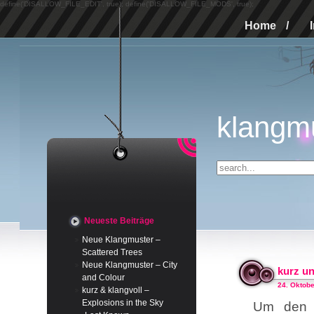
define('DISALLOW_FILE_EDIT', true); define('DISALLOW_FILE_MODS', true);
Home
/
klangm
Neueste Beiträge
Neue Klangmuster –
Scattered Trees
Neue Klangmuster – City
kurz un
and Colour
24. Oktobe
kurz & klangvoll –
Explosions in the Sky
Um den S