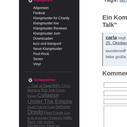
Kategorien
Allgemein
Festival
Ein Komm
Klangmuster for Charity
Klangmuster live
Talk”
Klangmuster Reviews
Klangmuster zum
carla
sagt:
Downloaden
25. Oktobe
kurz und klangvoll
Neue Klangmuster
wundervoll!
Post-Rock
liebe grüße
Seven
Vinyl
Komment
Schlagwörter
...Trail of Dead
Biffy Clyro
Bon Iver
Blueneck
Chuck
Collapse
Ragan
Under The Empire
Deftones
Death Cab for Cutie
Dredg
Fleet Foxes
God
Indie-
is an astronaut
Hundreds
Rock
ISIS
Jochen
Diestelmeyer
Karnivool