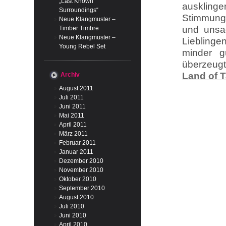
„Last Known
ausklinge
Surroundings“
Stimmung
Neue Klangmuster –
und unsag
Timber Timbre
Neue Klangmuster –
Lieblinge
Young Rebel Set
minder gu
überzeug
Land of T
Archiv
August 2011
Juli 2011
Juni 2011
Mai 2011
April 2011
März 2011
Februar 2011
Januar 2011
Dezember 2010
November 2010
Oktober 2010
September 2010
August 2010
Juli 2010
Juni 2010
April 2010