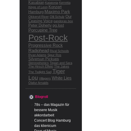
Kasabian
Katatonia
Kerretta
Konzert
Kings of Leon
Maximo Park
Hamburg
Our
Okkervil River
Olli Schulz
Ceasing Voice
pandoras.box
Peter Doherty
pg.lost
Porcupine Tree
Post-Rock
Progressive Rock
Radiohead
Rival Schools
Ryan Adams
Sigur Ros
Silversun Pickups
Stereophonics
Tegan and Sara
The Hirsch Effekt
The Jakes
Tiger
The Twilight Sad
Lou
White Lies
Villagers
Ólafur Arnalds
Blogroll
78s – das Magazin für
bessere Musik
akkordarbeit
Concert Blog Hamburg
das klienicum