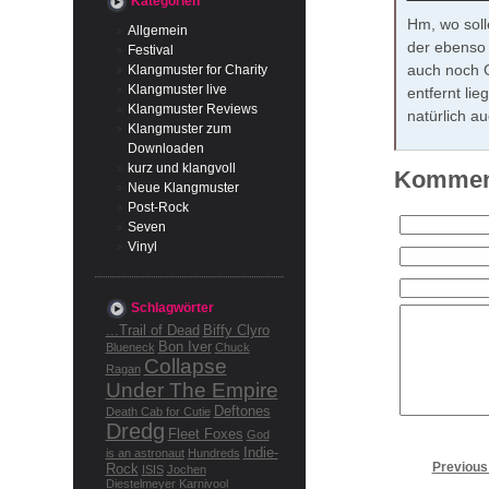
Kategorien
Hm, wo soll
Allgemein
der ebenso 
Festival
auch noch 
Klangmuster for Charity
Klangmuster live
entfernt li
Klangmuster Reviews
natürlich a
Klangmuster zum
Downloaden
kurz und klangvoll
Komment
Neue Klangmuster
Post-Rock
Seven
Vinyl
Schlagwörter
...Trail of Dead
Biffy Clyro
Bon Iver
Blueneck
Chuck
Collapse
Ragan
Under The Empire
Deftones
Death Cab for Cutie
Dredg
Fleet Foxes
God
Indie-
is an astronaut
Hundreds
Previous
Rock
ISIS
Jochen
Diestelmeyer
Karnivool