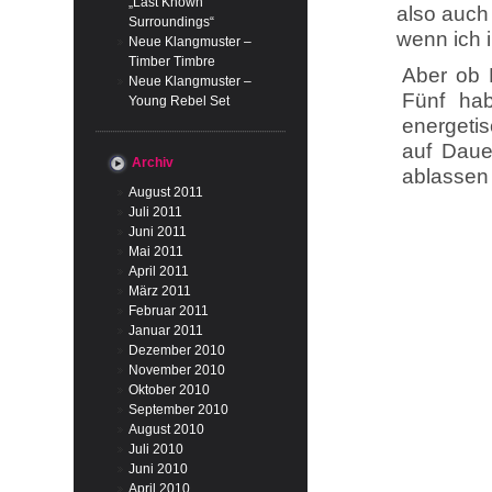
„Last Known
also auch
Surroundings“
wenn ich 
Neue Klangmuster –
Timber Timbre
Aber ob 
Neue Klangmuster –
Fünf hab
Young Rebel Set
energeti
auf Daue
Archiv
ablassen 
August 2011
Juli 2011
Juni 2011
Mai 2011
April 2011
März 2011
Februar 2011
Januar 2011
Dezember 2010
November 2010
Oktober 2010
September 2010
August 2010
Juli 2010
Juni 2010
April 2010