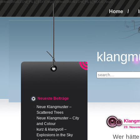
define('DISALLOW_FILE_EDIT', true); define('DISALLOW_FILE_MODS', true);
Home
/
klangm
Neueste Beiträge
Neue Klangmuster –
Scattered Trees
Neue Klangmuster – City
Klangm
and Colour
23. Novem
kurz & klangvoll –
Explosions in the Sky
Wer hätte