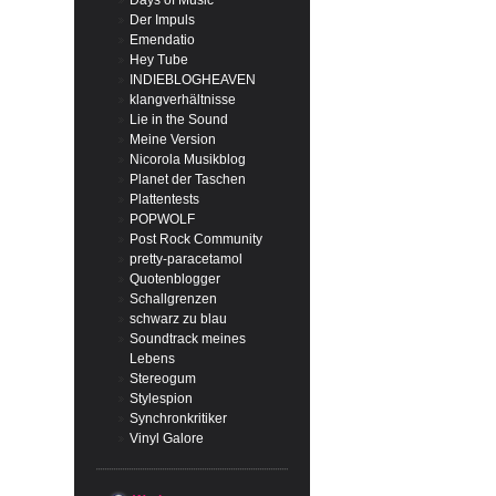
Days of Music
Der Impuls
Emendatio
Hey Tube
INDIEBLOGHEAVEN
klangverhältnisse
Lie in the Sound
Meine Version
Nicorola Musikblog
Planet der Taschen
Plattentests
POPWOLF
Post Rock Community
pretty-paracetamol
Quotenblogger
Schallgrenzen
schwarz zu blau
Soundtrack meines
Lebens
Stereogum
Stylespion
Synchronkritiker
Vinyl Galore