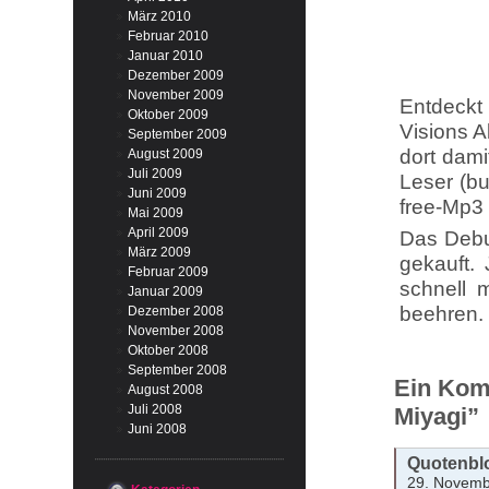
März 2010
Februar 2010
Januar 2010
Dezember 2009
November 2009
Entdeckt
Oktober 2009
Visions A
September 2009
dort dami
August 2009
Juli 2009
Leser (b
Juni 2009
free-Mp3
Mai 2009
April 2009
Das Deb
März 2009
gekauft.
Februar 2009
schnell 
Januar 2009
beehren.
Dezember 2008
November 2008
Oktober 2008
September 2008
Ein Kom
August 2008
Juli 2008
Miyagi”
Juni 2008
Quotenbl
29. Novemb