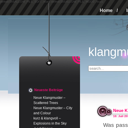
define('DISALLOW_FILE_EDIT', true); define('DISALLOW_FILE_MODS', true);
Home
/
klangm
Neueste Beiträge
Neue Klangmuster –
Scattered Trees
Neue Klangmuster – City
Neue Kl
and Colour
10. Juli 2
kurz & klangvoll –
Explosions in the Sky
Was passt