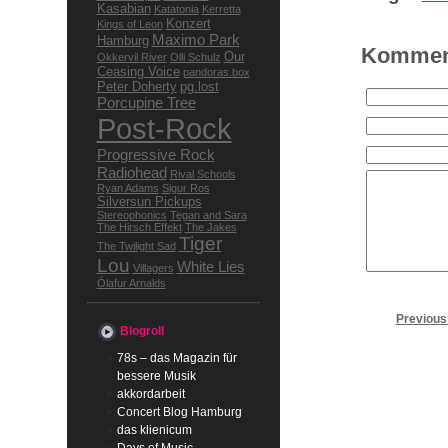
Kasabian
Katatonia
Kerretta
Konzert
Kings of Leon
Maximo Park
Hamburg
Komment
Our
Okkervil River
Olli Schulz
Ceasing Voice
pandoras.box
Peter Doherty
pg.lost
Porcupine Tree
Post-Rock
Progressive Rock
Radiohead
Rival Schools
Ryan Adams
Sigur Ros
Silversun Pickups
Stereophonics
Tegan and Sara
The Hirsch Effekt
The Jakes
Tiger
The Twilight Sad
Lou
White Lies
Villagers
Ólafur Arnalds
Previous
Blogroll
78s – das Magazin für
bessere Musik
akkordarbeit
Concert Blog Hamburg
das klienicum