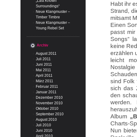
„Last Known
Habt ihr 
Surroundings“
Strand, d
Neue Klangmuster –
mitsamt M
Timber Timbre
Neue Klangmuster –
Einen Son
Young Rebel Set
passt mi
Songs“ la
keine Red
Archiv
erzählen 
August 2011
Juli 2011
leicht m
Juni 2011
Nostalgi
Mai 2011
Schaudern
April 2011
sind Folk
März 2011
Februar 2011
sich das 
Januar 2011
den scha
Dezember 2010
werden. 
November 2010
herauszuh
Oktober 2010
September 2010
Album
„B
August 2010
Charts-Spi
Juli 2010
Nun biet
Juni 2010
April 2010