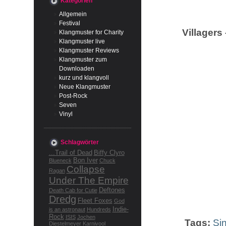
Kategorien
Allgemein
Festival
Villagers
Klangmuster for Charity
Klangmuster live
Klangmuster Reviews
Klangmuster zum
Downloaden
kurz und klangvoll
Neue Klangmuster
Post-Rock
Seven
Vinyl
Schlagwörter
...Trail of Dead
Biffy Clyro
Bon Iver
Blueneck
Chuck
Collapse
Ragan
Under The Empire
Deftones
Death Cab for Cutie
Dredg
Fleet Foxes
God
Indie-
is an astronaut
Hundreds
Rock
ISIS
Jochen
Tags:
Si
Diestelmeyer
Karnivool