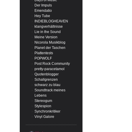
Days of Music
Der Impuls
Emendatio
Hey Tube
INDIEBLOGHEAVEN
klangverhältnisse
Lie in the Sound
Meine Version
Nicorola Musikblog
Planet der Taschen
Plattentests
POPWOLF
Post Rock Community
pretty-paracetamol
Quotenblogger
Schallgrenzen
schwarz zu blau
Soundtrack meines
Lebens
Stereogum
Stylespion
Synchronkritiker
Vinyl Galore