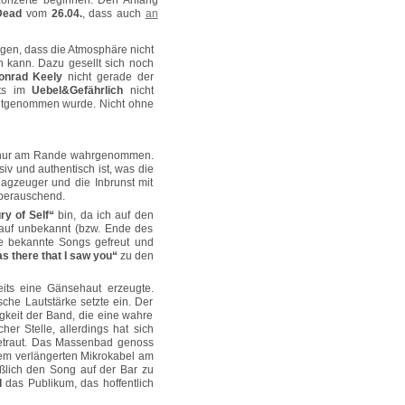
n Konzerte beginnen. Den Anfang
 Dead
vom
26.04.
, dass auch
an
gen, dass die Atmosphäre nicht
en kann. Dazu gesellt sich noch
onrad Keely
nicht gerade der
rts im
Uebel&Gefährlich
nicht
mitgenommen wurde. Nicht ohne
rd nur am Rande wahrgenommen.
siv und authentisch ist, was die
agzeuger und die Inbrunst mit
 berauschend.
ry of Self“
bin, da ich auf den
auf unbekannt (bzw. Ende des
te bekannte Songs gefreut und
as there that I saw you“
zu den
eits eine Gänsehaut erzeugte.
che Lautstärke setzte ein. Der
gkeit der Band, die eine wahre
er Stelle, allerdings hat sich
getraut. Das Massenbad genoss
nem verlängerten Mikrokabel am
ßlich den Song auf der Bar zu
d
das Publikum, das hoffentlich