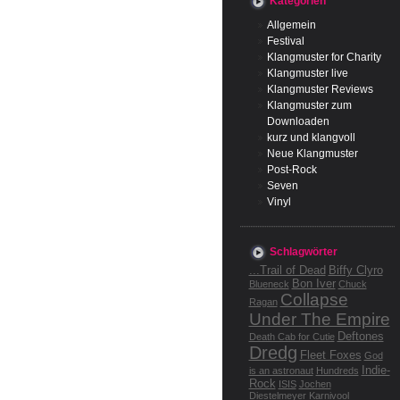
Kategorien
Allgemein
Festival
Klangmuster for Charity
Klangmuster live
Klangmuster Reviews
Klangmuster zum
Downloaden
kurz und klangvoll
Neue Klangmuster
Post-Rock
Seven
Vinyl
Schlagwörter
...Trail of Dead
Biffy Clyro
Bon Iver
Blueneck
Chuck
Collapse
Ragan
Under The Empire
Deftones
Death Cab for Cutie
Dredg
Fleet Foxes
God
Indie-
is an astronaut
Hundreds
Rock
ISIS
Jochen
Diestelmeyer
Karnivool