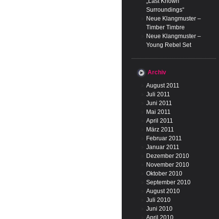
„Last Known
Surroundings“
Neue Klangmuster –
Timber Timbre
Neue Klangmuster –
Young Rebel Set
Archiv
August 2011
Juli 2011
Juni 2011
Mai 2011
April 2011
März 2011
Februar 2011
Januar 2011
Dezember 2010
November 2010
Oktober 2010
September 2010
August 2010
Juli 2010
Juni 2010
April 2010