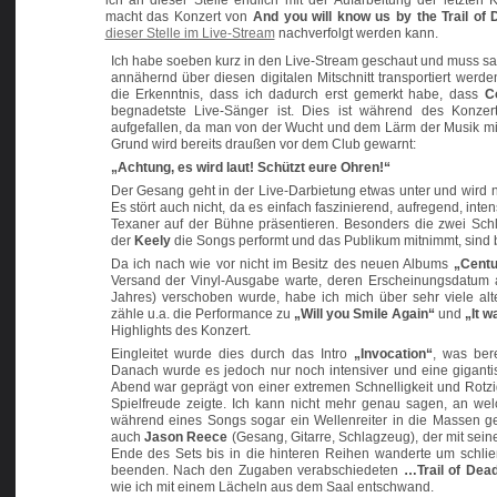
ich an dieser Stelle endlich mit der Aufarbeitung der letzte
macht das Konzert von
And you will know us by the Trail of
dieser Stelle im Live-Stream
nachverfolgt werden kann.
Ich habe soeben kurz in den Live-Stream geschaut und muss sa
annähernd über diesen digitalen Mitschnitt transportiert werd
die Erkenntnis, dass ich dadurch erst gemerkt habe, dass
C
begnadetste Live-Sänger ist. Dies ist während des Konze
aufgefallen, da man von der Wucht und dem Lärm der Musik 
Grund wird bereits draußen vor dem Club gewarnt:
„Achtung, es wird laut! Schützt eure Ohren!“
Der Gesang geht in der Live-Darbietung etwas unter und wi
Es stört auch nicht, da es einfach faszinierend, aufregend, inten
Texaner auf der Bühne präsentieren. Besonders die zwei Schl
der
Keely
die Songs performt und das Publikum mitnimmt, sind
Da ich nach wie vor nicht im Besitz des neuen Albums
„Centu
Versand der Vinyl-Ausgabe warte, deren Erscheinungsdatum 
Jahres) verschoben wurde, habe ich mich über sehr viele al
zähle u.a. die Performance zu
„Will you Smile Again“
und
„It w
Highlights des Konzert.
Eingleitet wurde dies durch das Intro
„Invocation“
, was ber
Danach wurde es jedoch nur noch intensiver und eine gigantis
Abend war geprägt von einer extremen Schnelligkeit und Rotzi
Spielfreude zeigte. Ich kann nicht mehr genau sagen, an welch
während eines Songs sogar ein Wellenreiter in die Massen 
auch
Jason Reece
(Gesang, Gitarre, Schlagzeug), der mit sei
Ende des Sets bis in die hinteren Reihen wanderte um schlie
beenden. Nach den Zugaben verabschiedeten
…Trail of Dea
wie ich mit einem Lächeln aus dem Saal entschwand.