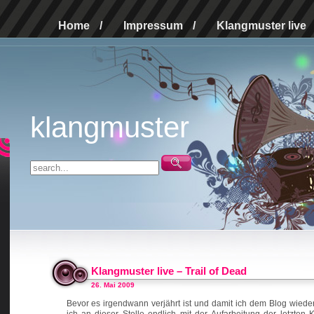
Home
/
Impressum
/
Klangmuster live
klangmuster
Klangmuster live – Trail of Dead
26. Mai 2009
Bevor es irgendwann verjährt ist und damit ich dem Blog wied