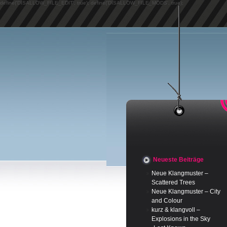
define('DISALLOW_FILE_EDIT', true); define('DISALLOW_FILE_MODS', true);
Neueste Beiträge
Neue Klangmuster –
Scattered Trees
Neue Klangmuster – City
and Colour
kurz & klangvoll –
Explosions in the Sky