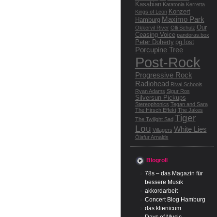
Kasabian
Katatonia
Kerretta
Konzert
Kings of Leon
Maximo Park
Hamburg
Our
Okkervil River
Olli Schulz
Ceasing Voice
pandoras.box
Peter Doherty
pg.lost
Porcupine Tree
Post-Rock
Progressive Rock
Radiohead
Rival Schools
Ryan Adams
Sigur Ros
Silversun Pickups
Stereophonics
Tegan and Sara
The Hirsch Effekt
The Jakes
Tiger
The Twilight Sad
Lou
White Lies
Villagers
Ólafur Arnalds
Blogroll
78s – das Magazin für
bessere Musik
akkordarbeit
Concert Blog Hamburg
das klienicum