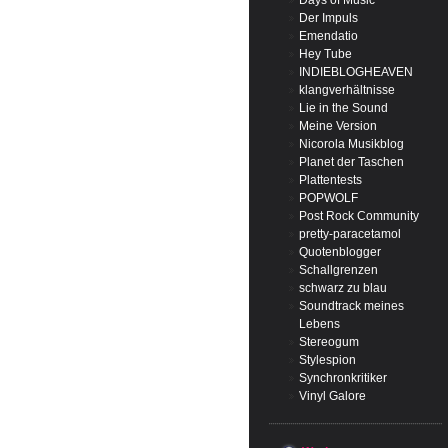
Days of Music
Der Impuls
Emendatio
Hey Tube
INDIEBLOGHEAVEN
klangverhältnisse
Lie in the Sound
Meine Version
Nicorola Musikblog
Planet der Taschen
Plattentests
POPWOLF
Post Rock Community
pretty-paracetamol
Quotenblogger
Schallgrenzen
schwarz zu blau
Soundtrack meines
Lebens
Stereogum
Stylespion
Synchronkritiker
Vinyl Galore