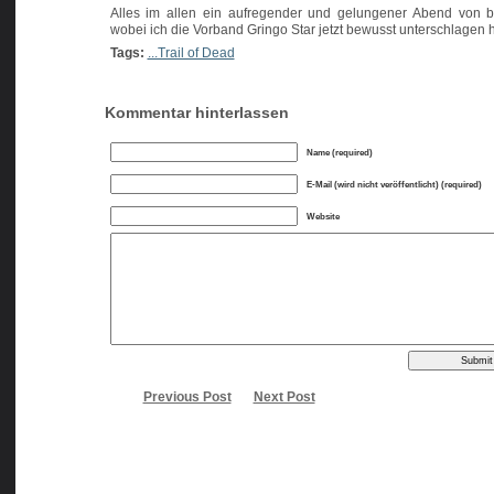
Alles im allen ein aufregender und gelungener Abend von b
wobei ich die Vorband Gringo Star jetzt bewusst unterschlagen 
Tags:
...Trail of Dead
Kommentar hinterlassen
Name (required)
E-Mail (wird nicht veröffentlicht) (required)
Website
Previous Post
Next Post