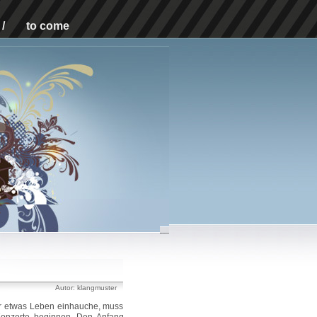
/
to come
Autor: klangmuster
er etwas Leben einhauche, muss