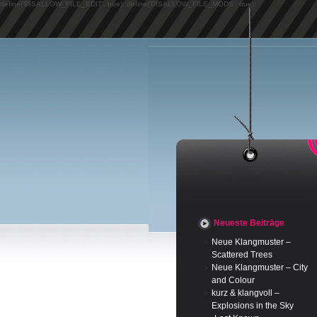
define('DISALLOW_FILE_EDIT', true); define('DISALLOW_FILE_MODS', true);
Neueste Beiträge
Neue Klangmuster –
Scattered Trees
Neue Klangmuster – City
and Colour
kurz & klangvoll –
Explosions in the Sky