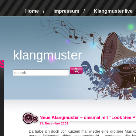
Home
/
Impressum
/
Klangmuster live
klangmuster
Neue Klangmuster – diesmal mit "Look See P
13. November 2008
Da habe ich doch vor Kurzem mal wieder eine größere Musikb