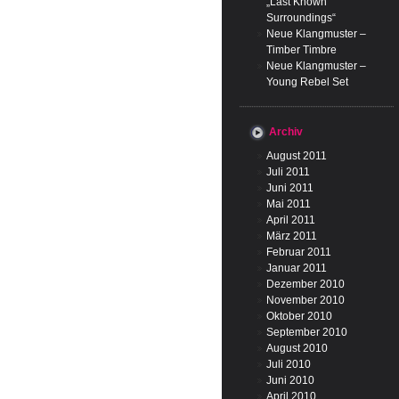
„Last Known
Surroundings“
Neue Klangmuster –
Timber Timbre
Neue Klangmuster –
Young Rebel Set
Archiv
August 2011
Juli 2011
Juni 2011
Mai 2011
April 2011
März 2011
Februar 2011
Januar 2011
Dezember 2010
November 2010
Oktober 2010
September 2010
August 2010
Juli 2010
Juni 2010
April 2010