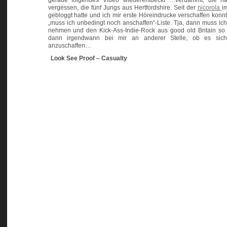
gerade folgendes Video wiederentdeckt …verdammt, die hat
vergessen, die fünf Jungs aus Hertfordshire. Seit der
nicorola
i
gebloggt hatte und ich mir erste Höreindrucke verschaffen konnt
„muss ich unbedingt noch anschaffen“-Liste. Tja, dann muss ich
nehmen und den Kick-Ass-Indie-Rock aus good old Britain so ge
dann irgendwann bei mir an anderer Stelle, ob es sich t
anzuschaffen…
Look See Proof – Casualty