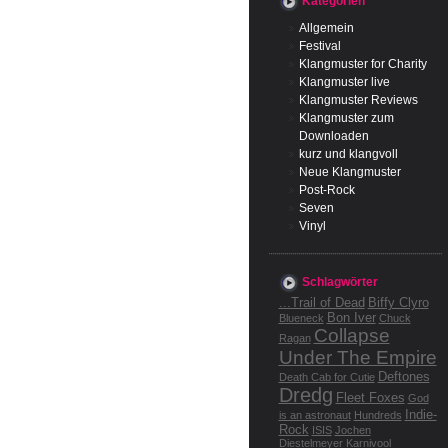
Kategorien
Allgemein
Festival
Klangmuster for Charity
Klangmuster live
Klangmuster Reviews
Klangmuster zum
Downloaden
kurz und klangvoll
Neue Klangmuster
Post-Rock
Seven
Vinyl
Schlagwörter
...Trail of Dead
Biffy Clyro
Bon Iver
Blueneck
Chuck
Collapse
Ragan
Under The Empire
Deftones
Death Cab for Cutie
Dredg
Fleet Foxes
God
Indie-
is an astronaut
Hundreds
Rock
ISIS
Jochen
Diestelmeyer
Karnivool