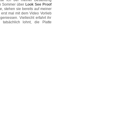
te ich bei meiner Bestellung
m Sommer über
Look See Proof
e, stehen sie bereits auf meiner
 erst mal mit dem Video Vorlieb
niessen. Vielleicht erfahrt ihr
atsächlich lohnt, die Platte