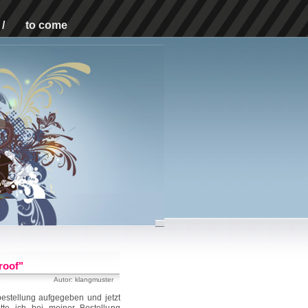
/
to come
roof"
Autor: klangmuster
estellung aufgegeben und jetzt