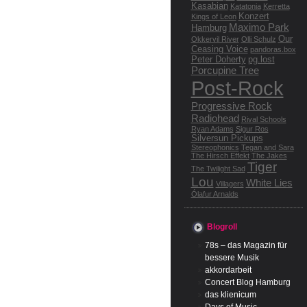
Kasabian
Katatonia
Kerretta
Konzert
Kings of Leon
Maximo Park
Hamburg
Our
Okkervil River
Olli Schulz
Ceasing Voice
pandoras.box
Peter Doherty
pg.lost
Porcupine Tree
Post-Rock
Progressive Rock
Radiohead
Rival Schools
Ryan Adams
Sigur Ros
Silversun Pickups
Stereophonics
Tegan and Sara
The Hirsch Effekt
The Jakes
Tiger
The Twilight Sad
Lou
White Lies
Villagers
Ólafur Arnalds
Blogroll
78s – das Magazin für
bessere Musik
akkordarbeit
Concert Blog Hamburg
das klienicum