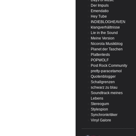
Days of Music
Der Impuls
Emendatio
Hey Tube
INDIEBLOGHEAVEN
klangverhältnisse
Lie in the Sound
Meine Version
Nicorola Musikblog
Planet der Taschen
Plattentests
POPWOLF
Post Rock Community
pretty-paracetamol
Quotenblogger
Schallgrenzen
schwarz zu blau
Soundtrack meines
Lebens
Stereogum
Stylespion
Synchronkritiker
Vinyl Galore