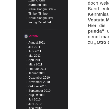
„Last Known
doch welt
Surroundings“
Band ent
Neue Klangmuster –
Kenntniss
Timber Timbre
Neue Klangmuster –
Vestuta M
Young Rebel Set
Hier di
pueda“
u
nennt man
Archiv
zu
„Otro 
August 2011
Juli 2011
Juni 2011
Mai 2011
April 2011
März 2011
Februar 2011
Januar 2011
Dezember 2010
November 2010
Oktober 2010
September 2010
August 2010
Juli 2010
Juni 2010
April 2010