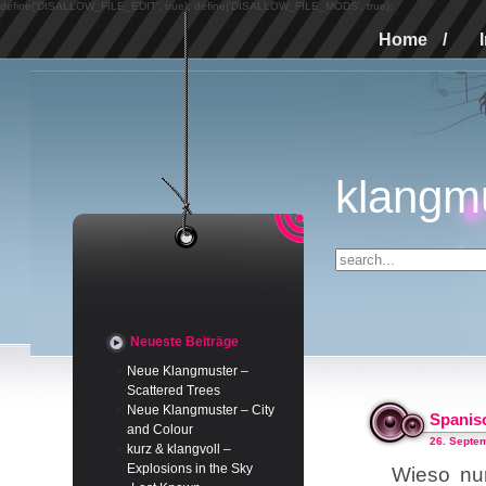
define('DISALLOW_FILE_EDIT', true); define('DISALLOW_FILE_MODS', true);
Home
/
klangm
Neueste Beiträge
Neue Klangmuster –
Scattered Trees
Neue Klangmuster – City
Spanis
and Colour
26. Septe
kurz & klangvoll –
Explosions in the Sky
Wieso nu