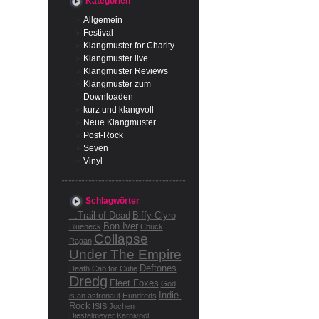
Kategorien
Allgemein
Festival
Klangmuster for Charity
Klangmuster live
Klangmuster Reviews
Klangmuster zum
Downloaden
kurz und klangvoll
Neue Klangmuster
Post-Rock
Seven
Vinyl
Schlagwörter
...Trail of Dead
Biffy Clyro
Bon Iver
Blueneck
Chuck
Collapse
Ragan
Under The Empire
Deftones
Death Cab for Cutie
Dredg
Fleet Foxes
God
Indie-
is an astronaut
Hundreds
Rock
ISIS
Jochen
Diestelmeyer
Karnivool