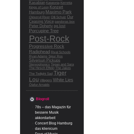
Kasabian
Katatonia
Kerretta
Konzert
Kings of Leon
Maximo Park
Hamburg
Our
Okkervil River
Olli Schulz
Ceasing Voice
pandoras.box
Peter Doherty
pg.lost
Porcupine Tree
Post-Rock
Progressive Rock
Radiohead
Rival Schools
Ryan Adams
Sigur Ros
Silversun Pickups
Stereophonics
Tegan and Sara
The Hirsch Effekt
The Jakes
Tiger
The Twilight Sad
Lou
White Lies
Villagers
Ólafur Arnalds
Blogroll
78s – das Magazin für
bessere Musik
akkordarbeit
Concert Blog Hamburg
das klienicum