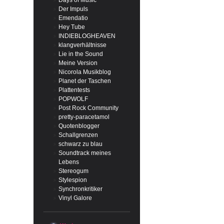
Days of Music
Der Impuls
Emendatio
Hey Tube
INDIEBLOGHEAVEN
klangverhältnisse
Lie in the Sound
Meine Version
Nicorola Musikblog
Planet der Taschen
Plattentests
POPWOLF
Post Rock Community
pretty-paracetamol
Quotenblogger
Schallgrenzen
schwarz zu blau
Soundtrack meines
Lebens
Stereogum
Stylespion
Synchronkritiker
Vinyl Galore