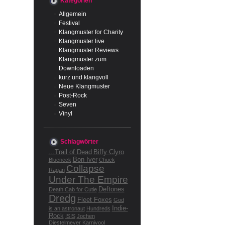
Kategorien
Allgemein
Festival
Klangmuster for Charity
Klangmuster live
Klangmuster Reviews
Klangmuster zum
Downloaden
kurz und klangvoll
Neue Klangmuster
Post-Rock
Seven
Vinyl
Schlagwörter
...Trail of Dead
Biffy Clyro
Bon Iver
Blueneck
Chuck
Collapse
Ragan
Under The Empire
Deftones
Death Cab for Cutie
Dredg
Fleet Foxes
God
Indie-
is an astronaut
Hundreds
Rock
ISIS
Jochen
Diestelmeyer
Karnivool