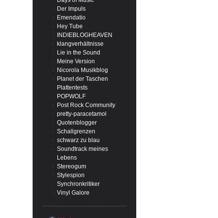
Days of Music
Der Impuls
Emendatio
Hey Tube
INDIEBLOGHEAVEN
klangverhältnisse
Lie in the Sound
Meine Version
Nicorola Musikblog
Planet der Taschen
Plattentests
POPWOLF
Post Rock Community
pretty-paracetamol
Quotenblogger
Schallgrenzen
schwarz zu blau
Soundtrack meines
Lebens
Stereogum
Stylespion
Synchronkritiker
Vinyl Galore