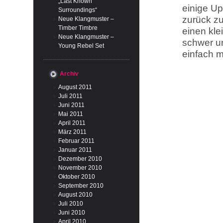
„Last Known
einige Up
Surroundings“
zurück z
Neue Klangmuster –
Timber Timbre
einen kle
Neue Klangmuster –
schwer un
Young Rebel Set
einfach m
Archiv
August 2011
Juli 2011
Juni 2011
Mai 2011
April 2011
März 2011
Februar 2011
Januar 2011
Dezember 2010
November 2010
Oktober 2010
September 2010
August 2010
Juli 2010
Juni 2010
April 2010