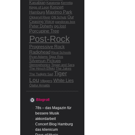
Kasabian
Katatonia
Kerretta
Konzert
Kings of Leon
Maximo Park
Hamburg
Our
Okkervil River
Olli Schulz
Ceasing Voice
pandoras.box
Peter Doherty
pg.lost
Porcupine Tree
Post-Rock
Progressive Rock
Radiohead
Rival Schools
Ryan Adams
Sigur Ros
Silversun Pickups
Stereophonics
Tegan and Sara
The Hirsch Effekt
The Jakes
Tiger
The Twilight Sad
Lou
White Lies
Villagers
Ólafur Arnalds
Blogroll
78s – das Magazin für
bessere Musik
akkordarbeit
Concert Blog Hamburg
das klienicum