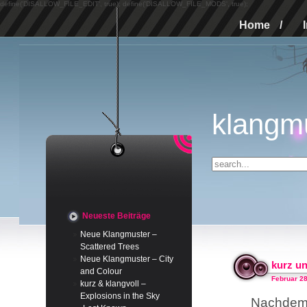
define('DISALLOW_FILE_EDIT', true); define('DISALLOW_FILE_MODS', true);
Home
/
klangm
Neueste Beiträge
Neue Klangmuster –
Scattered Trees
Neue Klangmuster – City
kurz u
and Colour
Februar 28
kurz & klangvoll –
Explosions in the Sky
Nachdem 