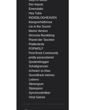
Days of Music
Der Impuls
Emendatio
Hey Tube
INDIEBLOGHEAVEN
klangverhältnisse
Lie in the Sound
Meine Version
Nicorola Musikblog
Planet der Taschen
Plattentests
POPWOLF
Post Rock Community
pretty-paracetamol
Quotenblogger
Schallgrenzen
schwarz zu blau
Soundtrack meines
Lebens
Stereogum
Stylespion
Synchronkritiker
Vinyl Galore