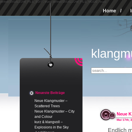
define('DISALLOW_FILE_EDIT', true); define('DISALLOW_FILE_MODS', true);
Home
/
klangm
Neueste Beiträge
Neue Klangmuster –
Scattered Trees
Neue Klangmuster – City
Neue K
and Colour
Mai 17th, 
kurz & klangvoll –
Explosions in the Sky
Endlich m