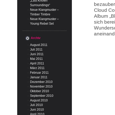
„Last Known
bezaubern
Surroundings“
Cloud Con
Neue Klangmuster –
Timber Timbre
Album „Bl
Neue Klangmuster –
sich bere
Young Rebel Set
Wundersc
aneinande
Archiv
August 2011
Juli 2011
Juni 2011
Mai 2011
April 2011
März 2011
Februar 2011
Januar 2011
Dezember 2010
November 2010
Oktober 2010
September 2010
August 2010
Juli 2010
Juni 2010
April 2010