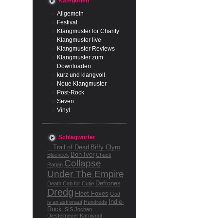
Kategorien
Allgemein
Festival
Klangmuster for Charity
Klangmuster live
Klangmuster Reviews
Klangmuster zum
Downloaden
kurz und klangvoll
Neue Klangmuster
Post-Rock
Seven
Vinyl
Schlagwörter
...Trail of Dead
Biffy Clyro
Bon Iver
Blueneck
Chuck
Collapse
Ragan
Under The Empire
Deftones
Death Cab for Cutie
Dredg
Fleet Foxes
God
Indie-
is an astronaut
Hundreds
Rock
ISIS
Jochen
Diestelmeyer
Karnivool