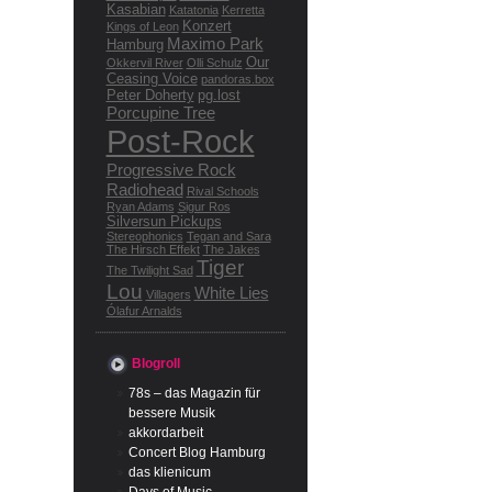
Kasabian
Katatonia
Kerretta
Konzert
Kings of Leon
Maximo Park
Hamburg
Our
Okkervil River
Olli Schulz
Ceasing Voice
pandoras.box
Peter Doherty
pg.lost
Porcupine Tree
Post-Rock
Progressive Rock
Radiohead
Rival Schools
Ryan Adams
Sigur Ros
Silversun Pickups
Stereophonics
Tegan and Sara
The Hirsch Effekt
The Jakes
Tiger
The Twilight Sad
Lou
White Lies
Villagers
Ólafur Arnalds
Blogroll
78s – das Magazin für
bessere Musik
akkordarbeit
Concert Blog Hamburg
das klienicum