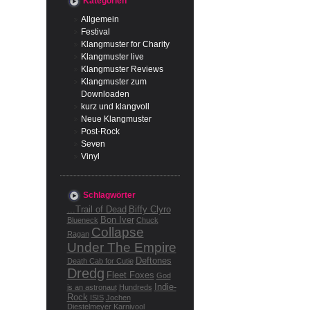
Kategorien
Allgemein
Festival
Klangmuster for Charity
Klangmuster live
Klangmuster Reviews
Klangmuster zum
Downloaden
kurz und klangvoll
Neue Klangmuster
Post-Rock
Seven
Vinyl
Schlagwörter
...Trail of Dead
Biffy Clyro
Bon Iver
Blueneck
Chuck
Collapse
Ragan
Under The Empire
Deftones
Death Cab for Cutie
Dredg
Fleet Foxes
God
Indie-
is an astronaut
Hundreds
Rock
ISIS
Jochen
Diestelmeyer
Karnivool