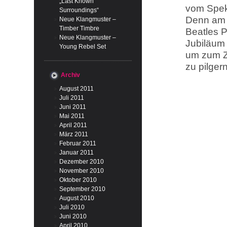
„Last Known
vom Spek
Surroundings“
Denn am 0
Neue Klangmuster –
Timber Timbre
Beatles P
Neue Klangmuster –
Jubiläum
Young Rebel Set
um zum Z
zu pilger
Archiv
August 2011
Juli 2011
Juni 2011
Mai 2011
April 2011
März 2011
Februar 2011
Januar 2011
Dezember 2010
November 2010
Oktober 2010
September 2010
August 2010
Juli 2010
Juni 2010
April 2010