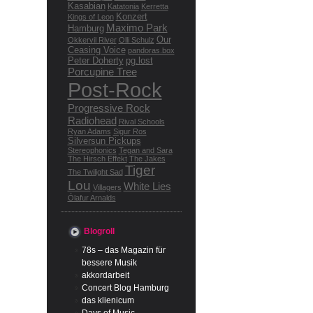
Kasabian
Katatonia
Kerretta
Konzert
Kings of Leon
Maximo Park
Hamburg
Our
Okkervil River
Olli Schulz
Ceasing Voice
pandoras.box
Peter Doherty
pg.lost
Porcupine Tree
Post-Rock
Progressive Rock
Radiohead
Rival Schools
Ryan Adams
Sigur Ros
Silversun Pickups
Stereophonics
Tegan and Sara
The Hirsch Effekt
The Jakes
Tiger
The Twilight Sad
Lou
White Lies
Villagers
Ólafur Arnalds
Blogroll
78s – das Magazin für
bessere Musik
akkordarbeit
Concert Blog Hamburg
das klienicum