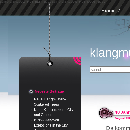
define('DISALLOW_FILE_EDIT', true); define('DISALLOW_FILE_MODS', true);
Home
/
klangm
Neueste Beiträge
Neue Klangmuster –
Scattered Trees
Neue Klangmuster – City
40 Jahr
and Colour
August 10t
kurz & klangvoll –
Explosions in the Sky
Da komme