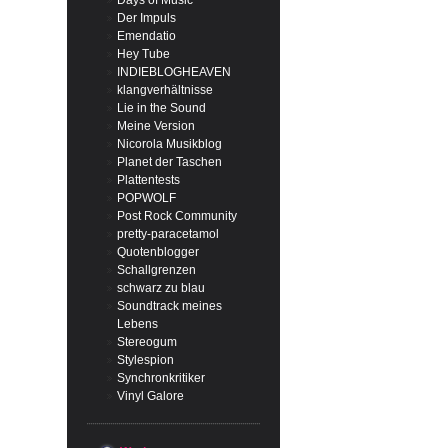
Days of Music
Der Impuls
Emendatio
Hey Tube
INDIEBLOGHEAVEN
klangverhältnisse
Lie in the Sound
Meine Version
Nicorola Musikblog
Planet der Taschen
Plattentests
POPWOLF
Post Rock Community
pretty-paracetamol
Quotenblogger
Schallgrenzen
schwarz zu blau
Soundtrack meines
Lebens
Stereogum
Stylespion
Synchronkritiker
Vinyl Galore