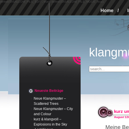
define('DISALLOW_FILE_EDIT', true); define('DISALLOW_FILE_MODS', true);
Home
/
klangm
Neueste Beiträge
Neue Klangmuster –
Scattered Trees
Neue Klangmuster – City
kurz un
and Colour
August 12t
kurz & klangvoll –
Explosions in the Sky
Meine Bei