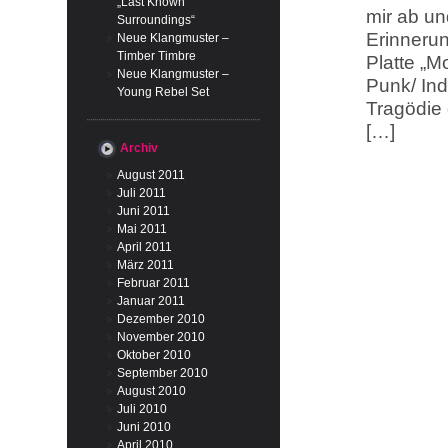
„Last Known
mir ab un
Surroundings“
Erinnerun
Neue Klangmuster –
Timber Timbre
Platte „M
Neue Klangmuster –
Punk/ In
Young Rebel Set
Tragödie 
[…]
Archiv
August 2011
Juli 2011
Juni 2011
Mai 2011
April 2011
März 2011
Februar 2011
Januar 2011
Dezember 2010
November 2010
Oktober 2010
September 2010
August 2010
Juli 2010
Juni 2010
April 2010