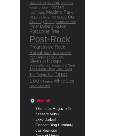
Kasabian
Katatonia
Kerretta
Konzert
Kings of Leon
Maximo Park
Hamburg
Our
Okkervil River
Olli Schulz
Ceasing Voice
pandoras.box
Peter Doherty
pg.lost
Porcupine Tree
Post-Rock
Progressive Rock
Radiohead
Rival Schools
Ryan Adams
Sigur Ros
Silversun Pickups
Stereophonics
Tegan and Sara
The Hirsch Effekt
The Jakes
Tiger
The Twilight Sad
Lou
White Lies
Villagers
Ólafur Arnalds
Blogroll
78s – das Magazin für
bessere Musik
akkordarbeit
Concert Blog Hamburg
das klienicum