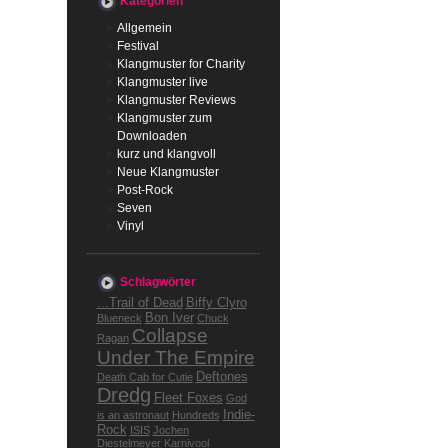
Kategorien
Allgemein
Festival
Klangmuster for Charity
Klangmuster live
Klangmuster Reviews
Klangmuster zum
Downloaden
kurz und klangvoll
Neue Klangmuster
Post-Rock
Seven
Vinyl
Schlagwörter
...Trail of Dead
Biffy Clyro
Bon Iver
Blueneck
Chuck
Collapse
Ragan
Under The Empire
Deftones
Death Cab for Cutie
Dredg
Fleet Foxes
God
Indie-
is an astronaut
Hundreds
Rock
ISIS
Jochen
Diestelmeyer
Karnivool