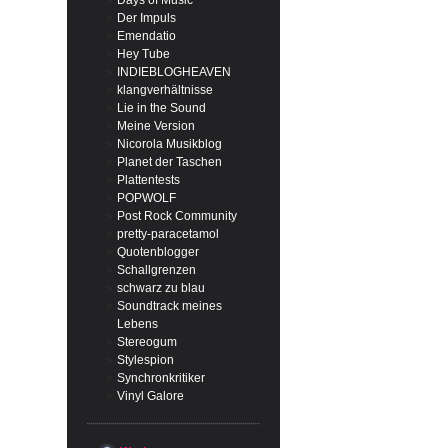
Days of Music
Der Impuls
Emendatio
Hey Tube
INDIEBLOGHEAVEN
klangverhältnisse
Lie in the Sound
Meine Version
Nicorola Musikblog
Planet der Taschen
Plattentests
POPWOLF
Post Rock Community
pretty-paracetamol
Quotenblogger
Schallgrenzen
schwarz zu blau
Soundtrack meines
Lebens
Stereogum
Stylespion
Synchronkritiker
Vinyl Galore